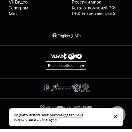
VK Видео
России и мира
Телеграм
Каталог компаний РФ
Max
РБК: котировки акций
English (USD)
Все способы оплаты
Об использовании промокодов
Остерегайтесь мошенников
Руцентр использует
рекомендательные
Сообщить о нарушениях
технологии
и
файлы куки
Обработка персональных данных
Правила применения рекомендательных технологий