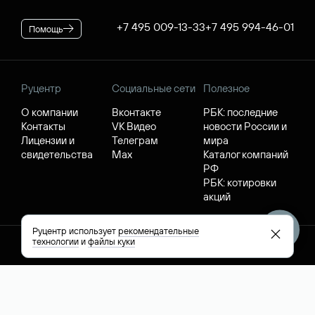
+7 495 009-13-33
+7 495 994-46-01
Помощь
Руцентр
Социальные сети
Полезное
О компании
Вконтакте
РБК: последние
Контакты
VK Видео
новости России и
Лицензии и
Телеграм
мира
свидетельства
Max
Каталог компаний
РФ
РБК: котировки
акций
Руцентр использует
рекомендательные
технологии
и
файлы куки
English (USD)