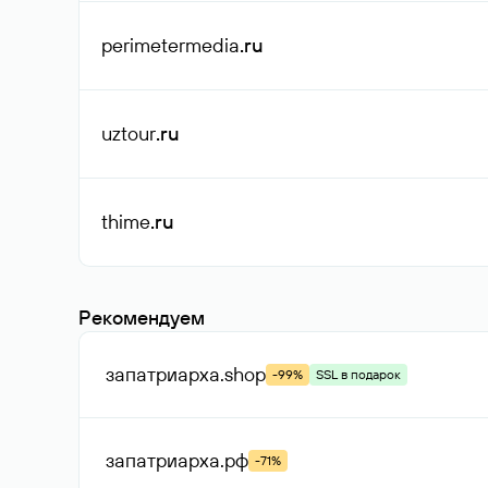
perimetermedia
.ru
uztour
.ru
thime
.ru
Рекомендуем
запатриарха
.shop
-99%
SSL в подарок
запатриарха
.рф
-71%