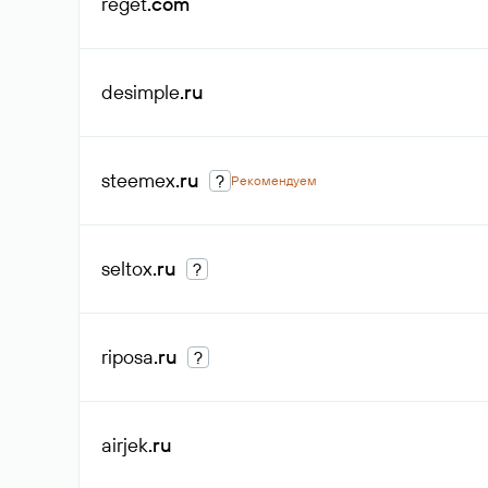
reget
.com
desimple
.ru
steemex
.ru
?
Рекомендуем
seltox
.ru
?
riposa
.ru
?
airjek
.ru