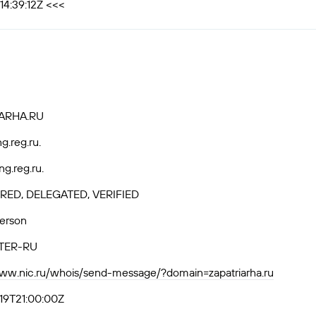
14:39:12Z <<<
ARHA.RU
ng.reg.ru.
ng.reg.ru.
RED, DELEGATED, VERIFIED
Person
TER-RU
www.nic.ru/whois/send-message/?domain=zapatriarha.ru
19T21:00:00Z