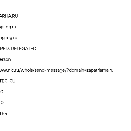
ARHA.RU
ng.reg.ru
ng.reg.ru
RED, DELEGATED
person
www.nic.ru/whois/send-message/?domain=zapatriarha.ru
TER-RU
20
20
TER