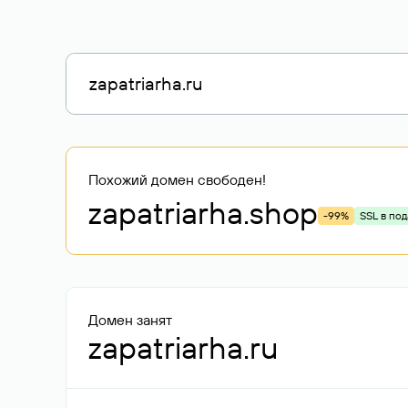
Похожий домен свободен!
zapatriarha
.shop
-99%
SSL в по
Домен занят
zapatriarha.ru