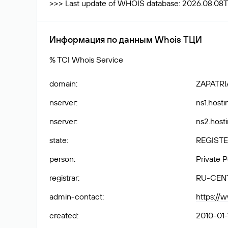
>>> Last update of WHOIS database: 2026.08.08T
Информация по данным Whois ТЦИ
% TCI Whois Service
domain
:
ZAPATRI
nserver
:
ns1.hosti
nserver
:
ns2.hosti
state
:
REGISTE
person
:
Private 
registrar
:
RU-CEN
admin-contact
:
https://
created
:
2010-01-