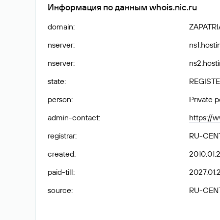
Информация по данным whois.nic.ru
domain
:
ZAPATRI
nserver
:
ns1.hosti
nserver
:
ns2.hosti
state
:
REGISTE
person
:
Private 
admin-contact
:
https://
registrar
:
RU-CEN
created
:
2010.01.
paid-till
:
2027.01.
source
:
RU-CEN