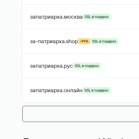
запатриарха
.москва
SSL в подарок
за-патриарха
.shop
-99%
SSL в подарок
запатриарха
.рус
SSL в подарок
запатриарха
.онлайн
SSL в подарок