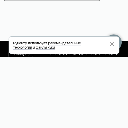
Руцентр использует
рекомендательные
технологии
и
файлы куки
+7 495 009-13-33
+7 495 994-46-01
Помощь
Руцентр
Социальные сети
Полезное
О компании
Вконтакте
РБК: последние
Контакты
VK Видео
новости России и
Лицензии и
Телеграм
мира
свидетельства
Max
Каталог компаний
РФ
РБК: котировки
акций