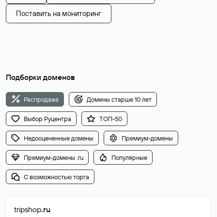
Поставить на мониторинг
Подборки доменов
Распродажа
Домены старше 10 лет
Выбор Руцентра
ТОП-50
Недооцененные домены
Премиум-домены
Премиум-домены .ru
Популярные
С возможностью торга
tripshop
.ru