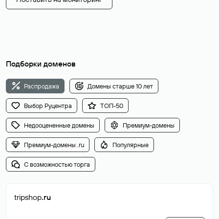
Подборки доменов
Распродажа
Домены старше 10 лет
Выбор Руцентра
ТОП-50
Недооцененные домены
Премиум-домены
Премиум-домены .ru
Популярные
С возможностью торга
tripshop
.ru