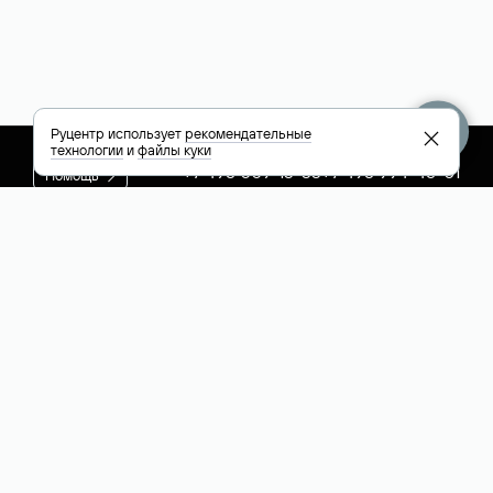
Руцентр использует
рекомендательные
технологии
и
файлы куки
+7 495 009-13-33
+7 495 994-46-01
Помощь
Руцентр
Социальные сети
Полезное
О компании
Вконтакте
РБК: последние
Контакты
VK Видео
новости России и
Лицензии и
Телеграм
мира
свидетельства
Max
Каталог компаний
РФ
РБК: котировки
акций