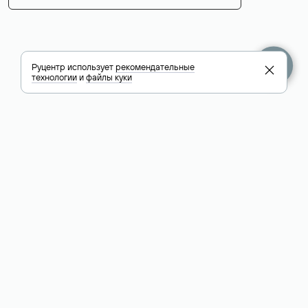
Руцентр использует
рекомендательные
технологии
и
файлы куки
+7 495 009-13-33
+7 495 994-46-01
Помощь
Руцентр
Социальные сети
Полезное
О компании
Вконтакте
РБК: последние
Контакты
VK Видео
новости России и
Лицензии и
Телеграм
мира
свидетельства
Max
Каталог компаний
РФ
РБК: котировки
акций