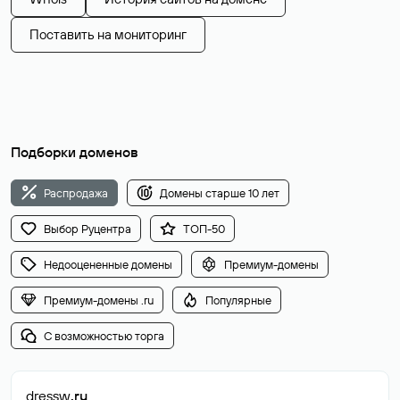
Поставить на мониторинг
Подборки доменов
Распродажа
Домены старше 10 лет
Выбор Руцентра
ТОП-50
Недооцененные домены
Премиум-домены
Премиум-домены .ru
Популярные
С возможностью торга
dressw
.ru