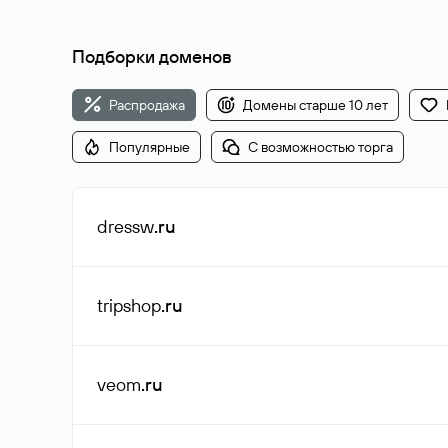
Подборки доменов
Распродажа
Домены старше 10 лет
Популярные
С возможностью торга
dressw
.ru
tripshop
.ru
veom
.ru