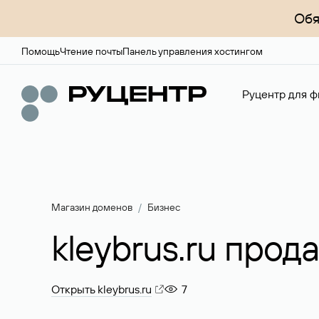
Обя
Помощь
Чтение почты
Панель управления хостингом
Руцентр для ф
Магазин доменов
Бизнес
kleybrus.ru прод
Открыть kleybrus.ru
7