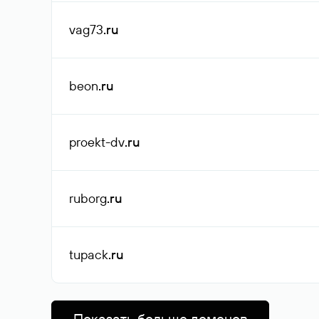
vag73
.ru
beon
.ru
proekt-dv
.ru
ruborg
.ru
tupack
.ru
Показать больше доменов