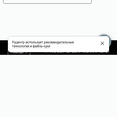
Руцентр использует
рекомендательные
технологии
и
файлы куки
+7 495 009-13-33
+7 495 994-46-01
Помощь
Руцентр
Социальные сети
Полезное
О компании
Вконтакте
РБК: последние
Контакты
VK Видео
новости России и
Лицензии и
Телеграм
мира
свидетельства
Max
Каталог компаний
РФ
РБК: котировки
акций