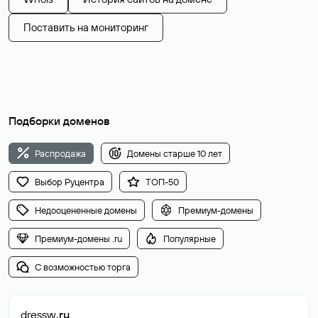
Поставить на мониторинг
Подборки доменов
Распродажа
Домены старше 10 лет
Выбор Руцентра
ТОП-50
Недооцененные домены
Премиум-домены
Премиум-домены .ru
Популярные
С возможностью торга
dressw
.ru