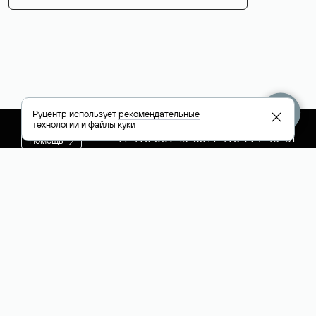
Руцентр использует
рекомендательные
технологии
и
файлы куки
+7 495 009-13-33
+7 495 994-46-01
Помощь
Руцентр
Социальные сети
Полезное
О компании
Вконтакте
РБК: последние
Контакты
VK Видео
новости России и
Лицензии и
Телеграм
мира
свидетельства
Max
Каталог компаний
РФ
РБК: котировки
акций