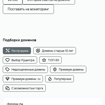
Поставить на мониторинг
Подборки доменов
Распродажа
Домены старше 10 лет
Выбор Руцентра
ТОП-50
Недооцененные домены
Премиум-домены
Премиум-домены .ru
Популярные
С возможностью торга
dressw
.ru