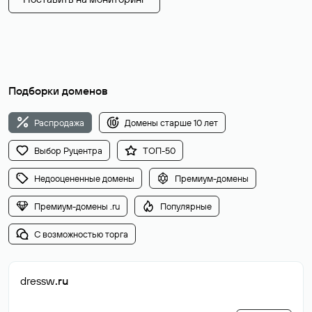
Подборки доменов
Распродажа
Домены старше 10 лет
Выбор Руцентра
ТОП-50
Недооцененные домены
Премиум-домены
Премиум-домены .ru
Популярные
С возможностью торга
dressw
.ru