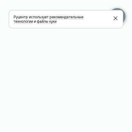
Руцентр использует
рекомендательные
технологии
и
файлы куки
+7 495 009-13-33
+7 495 994-46-01
Помощь
Руцентр
Социальные сети
Полезное
О компании
Вконтакте
РБК: последние
Контакты
VK Видео
новости России и
Лицензии и
Телеграм
мира
свидетельства
Max
Каталог компаний
РФ
РБК: котировки
акций