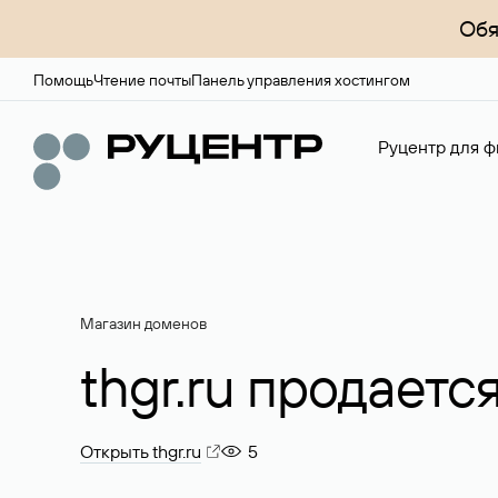
Обя
Помощь
Чтение почты
Панель управления хостингом
Руцентр для ф
Магазин доменов
thgr.ru продаетс
Открыть thgr.ru
5