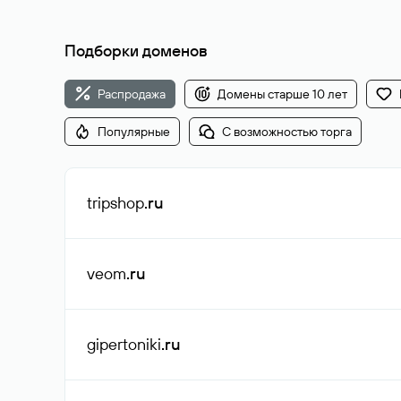
Подборки доменов
Распродажа
Домены старше 10 лет
Популярные
С возможностью торга
tripshop
.ru
veom
.ru
gipertoniki
.ru