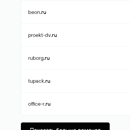
beon
.ru
proekt-dv
.ru
ruborg
.ru
tupack
.ru
office-r
.ru
Показать больше доменов