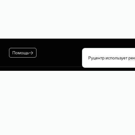
Помощь
Руцентр использует
ре
Руцентр
Социальные сети
По
О компании
Вконтакте
РБ
Контакты
VK Видео
Ро
Лицензии и свидетельства
Телеграм
Ка
Max
РБ