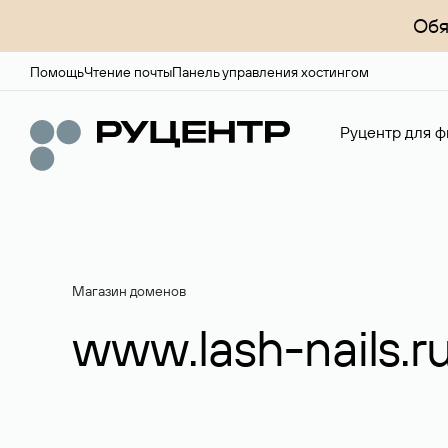
Обя
Помощь
Чтение почты
Панель управления хостингом
Руцентр для ф
Магазин доменов
www.lash-nails.r