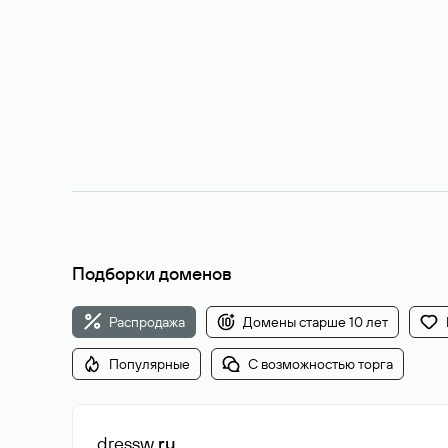
Подборки доменов
Распродажа
Домены старше 10 лет
Популярные
С возможностью торга
dressw
.ru