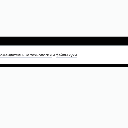
комендательные технологии
и
файлы куки
лезное
К: последние новости
ссии и мира
талог компаний РФ
К: котировки акций