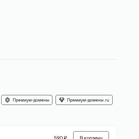
Премиум-домены
Премиум-домены .ru
590 ₽
В корзину