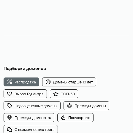
Подборки доменов
Распродажа
Домены старше 10 лет
Выбор Руцентра
ТОП-50
Недооцененные домены
Премиум-домены
Премиум-домены .ru
Популярные
С возможностью торга