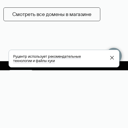
Смотреть все домены в магазине
Руцентр использует
рекомендательные
технологии
и
файлы куки
+7 495 009-13-33
+7 495 994-46-01
Помощь
Руцентр
Социальные сети
Полезное
О компании
Вконтакте
РБК: последние
Контакты
VK Видео
новости России и
Лицензии и
Телеграм
мира
свидетельства
Max
Каталог компаний