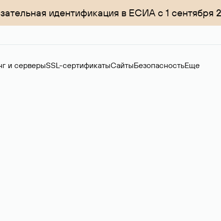
зательная идентификация в ЕСИА с 1 сентября 
нг и серверы
SSL-сертификаты
Сайты
Безопасность
Еще
ного сервера
х систем, 1С, баз данных и ИИ. Аренда физических серверов