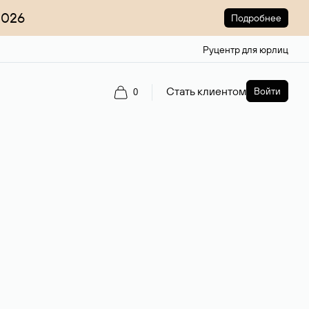
2026
Подробнее
Руцентр для юрлиц
Стать клиентом
Войти
0
 в российских дата-центрах Tier III с поддержкой