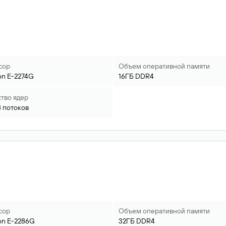
сор
Объем оперативной памяти
on
E-2274G
16ГБ
DDR4
тво ядер
8
потоков
сор
Объем оперативной памяти
on
E-2286G
32ГБ
DDR4