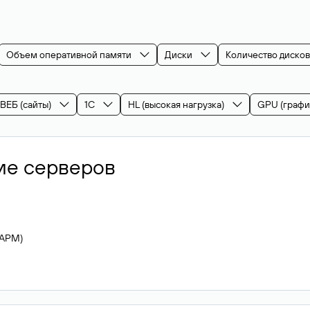
Объем оперативной памяти
Диски
Количество дисков
ВЕБ (сайты)
1С
HL (высокая нагрузка)
GPU (графи
ие серверов
LAPM)