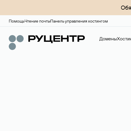
Обя
Помощь
Чтение почты
Панель управления хостингом
Домены
Хости
Хостинги и серверы
Аренда выделен
Надежная инфраструктура для сайтов, корпоративны
24/7.