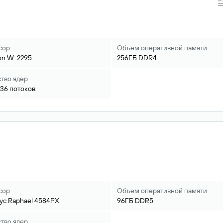
сор
Объем оперативной памяти
on
W-2295
256ГБ
DDR4
тво ядер
36
потоков
сор
Объем оперативной памяти
yc
Raphael
4584PX
96ГБ
DDR5
тво ядер