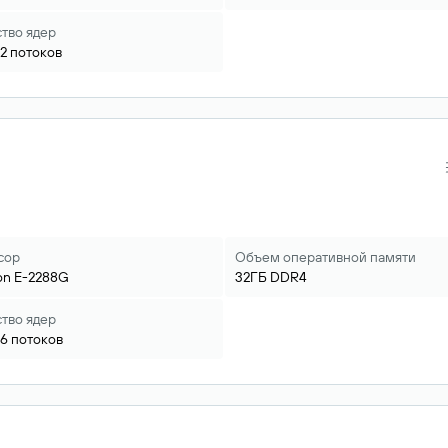
тво ядер
12
потоков
сор
Объем оперативной памяти
on
E-2288G
32ГБ
DDR4
тво ядер
16
потоков