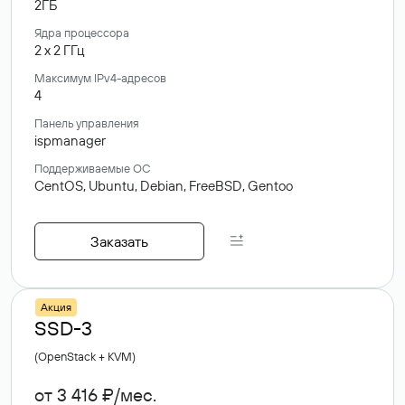
2ГБ
Ядра процессора
2
x
2
ГГц
Максимум IPv4-адресов
4
Панель управления
ispmanager
Поддерживаемые ОС
CentOS,
Ubuntu,
Debian,
FreeBSD,
Gentoo
Заказать
Акция
SSD-3
(OpenStack + KVM)
от 3 416 ₽/мес.