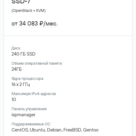
SSD-7
(OpenStack + KVM)
от 34 083 ₽/мес.
Диск
240
ГБ
SSD
Объем оперативной памяти
24ГБ
Ядра процессора
16
x
2
ГГц
Максимум IPv4-адресов
10
Панель управления
ispmanager
Поддерживаемые ОС
CentOS,
Ubuntu,
Debian,
FreeBSD,
Gentoo