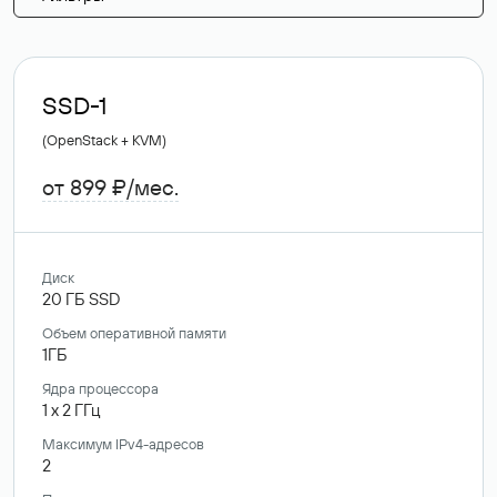
SSD-1
(OpenStack + KVM)
от 899 ₽/мес.
Диск
20
ГБ
SSD
Объем оперативной памяти
1ГБ
Ядра процессора
1
x
2
ГГц
Максимум IPv4-адресов
2