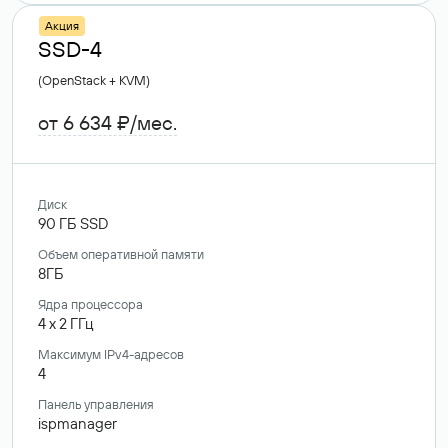
Акция
SSD-4
(OpenStack + KVM)
от 6 634 ₽/мес.
Диск
90
ГБ
SSD
Объем оперативной памяти
8ГБ
Ядра процессора
4
x
2
ГГц
Максимум IPv4-адресов
4
Панель управления
ispmanager