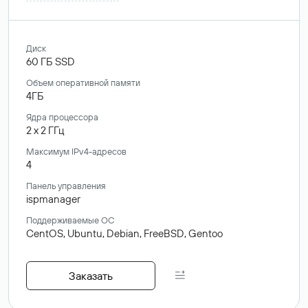
Диск
60
ГБ
SSD
Объем оперативной памяти
4ГБ
Ядра процессора
2
x
2
ГГц
Максимум IPv4-адресов
4
Панель управления
ispmanager
Поддерживаемые ОС
CentOS,
Ubuntu,
Debian,
FreeBSD,
Gentoo
Заказать