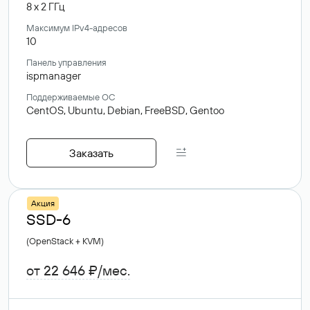
8
x
2
ГГц
Максимум IPv4-адресов
10
Панель управления
ispmanager
Поддерживаемые ОС
CentOS,
Ubuntu,
Debian,
FreeBSD,
Gentoo
Заказать
Акция
SSD-6
(OpenStack + KVM)
от 22 646 ₽/мес.