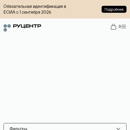
Обязательная идентификация в
Подробнее
ЕСИА с 1 сентября 2026
0
Хостинги и серверы
Аренда VDS/VPS
Виртуальный сервер подойдет под любые задачи: от
размещения статичного сайта до создания
высоконагруженных проектов.
Фильтры