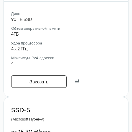
Диск
90
ГБ
SSD
Объем оперативной памяти
4ГБ
Ядра процессора
4
x
2
ГГц
Максимум IPv4-адресов
4
Заказать
SSD-5
(Microsoft Hyper-V)
от 15 311 ₽/мес.