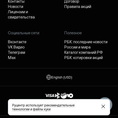
Контакты
Договор
Новости
Правила акций
Лицензии и
свидетельства
Социальные сети
Полезное
Вконтакте
РБК: последние новости
VK Видео
России и мира
Телеграм
Каталог компаний РФ
Max
РБК: котировки акций
English (USD)
Все способы оплаты
Руцентр использует
рекомендательные
технологии
и
файлы куки